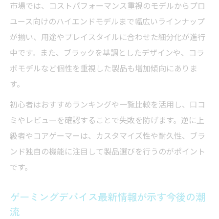
ゲーミングデバイスとしてのキーボード性
市場では、コストパフォーマンス重視のモデルからプロ
能比較
ユース向けのハイエンドモデルまで幅広いラインナップ
おすすめゲーミングデバイスで操作性が劇
が揃い、用途やプレイスタイルに合わせた細分化が進行
的向上
中です。また、ブラックを基調としたデザインや、コラ
ボモデルなど個性を重視した製品も増加傾向にありま
海外サイト発のゲーミングデバイス最新ト
す。
レンド
ゲーミングデバイス一覧から見る注目メー
初心者はおすすめランキングや一覧比較を活用し、口コ
カー動向
ミやレビューを確認することで失敗を防げます。逆に上
級者やコアゲーマーは、カスタマイズ性や耐久性、ブラ
ンド独自の機能に注目して製品選びを行うのがポイント
です。
ゲーミングデバイス最新情報が示す今後の潮
流