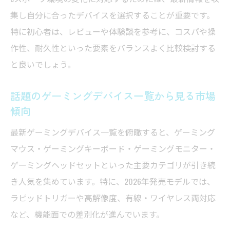
高性能ゲーミングデバイスが叶える快適な
集し自分に合ったデバイスを選択することが重要です。
操作性
特に初心者は、レビューや体験談を参考に、コスパや操
最新ゲーミングデバイスでプレイ環境を徹
作性、耐久性といった要素をバランスよく比較検討する
底強化
と良いでしょう。
ゲーミングデバイスおすすめセッティング
術を紹介
話題のゲーミングデバイス一覧から見る市場
傾向
快適プレイのためのゲーミングデバイス選
定基準
最新ゲーミングデバイス一覧を俯瞰すると、ゲーミング
話題のゲーミングデバイス情報で環境アッ
マウス・ゲーミングキーボード・ゲーミングモニター・
プデート
ゲーミングヘッドセットといった主要カテゴリが引き続
ゲーミングマウスやキーボードの進化ポイント
き人気を集めています。特に、2026年発売モデルでは、
ラピッドトリガーや高解像度、有線・ワイヤレス両対応
最新ゲーミングマウスの進化がもたらす新
など、機能面での差別化が進んでいます。
体験