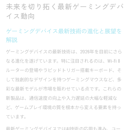
未来を切り拓く最新ゲーミングデバ
ゲーミングデバイス最新情報が示す今後の
イス動向
潮流
世界のゲーミングデバイス通販サイト動向
ゲーミングデバイス最新技術の進化と展望を
を紹介
解説
話題のゲーミングデバイス一覧と注目コツ
ゲーミングデバイスの最新技術は、2026年を目前にさら
最新ゲーミングデバイス一覧で押さえたい
なる進化を遂げています。特に注目されるのは、Wi-Fi 8
機能とは
ルーターの登場やラピッドトリガー搭載キーボード、そ
ゲーミングデバイス選びのコツとおすすめ
して独創的なデザインを持つゲーミングマウスなど、多
ポイント
彩な最新モデルが市場を賑わせている点です。これらの
ゲーミングデバイスショップ活用術を徹底
新製品は、通信速度の向上や入力遅延の大幅な軽減な
解説
ど、ゲームプレイ環境の質を根本から変える要素を持っ
ゲーミングデバイス海外サイトの注目製品
ています。
を探る
最新ゲーミングデバイスではAI技術の応用も進み、ユー