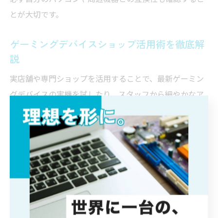
とが大切です。
ゲーミングデバイスショップ活用術を徹底解
説
実店舗や専門ショップを活用することで、最新ゲーミン
グデバイスの実機を試したり、スタッフから細やかなア
ドバイスを受けたりすることができます。製品の操作感
やフィット感、キーストロークなどは実際に触れてみる
ことで初めて分かる点も多いため、購入前に体験するこ
とは大きなメリットです。
また、ショップでは期間限定のセールや新製品発表イベ
ントが頻繁に開催されており、最新情報やお得な価格で
の購入チャンスを逃さないためにも、公式サイトやSNS