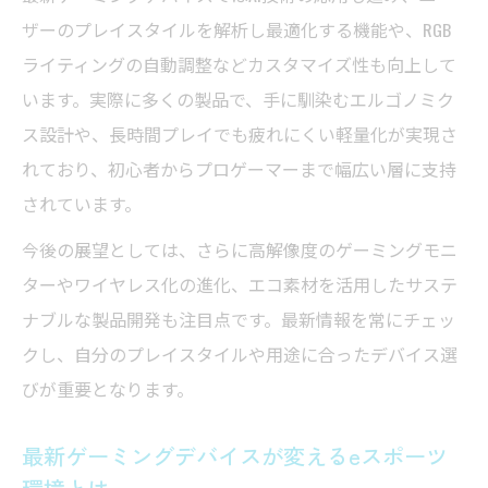
通販サイトで手に入る最新ゲーミングデバ
ザーのプレイスタイルを解析し最適化する機能や、RGB
イス情報
ライティングの自動調整などカスタマイズ性も向上して
新時代を象徴するゲーミングデバイス最新情報
います。実際に多くの製品で、手に馴染むエルゴノミク
ゲーミングデバイス最新情報から見る注目
ス設計や、長時間プレイでも疲れにくい軽量化が実現さ
の新技術
れており、初心者からプロゲーマーまで幅広い層に支持
されています。
最新ゲーミングデバイスがもたらす体験の
変化
今後の展望としては、さらに高解像度のゲーミングモニ
話題のゲーミングデバイス海外サイト事情
ターやワイヤレス化の進化、エコ素材を活用したサステ
を解説
ナブルな製品開発も注目点です。最新情報を常にチェッ
クし、自分のプレイスタイルや用途に合ったデバイス選
新作ゲーミングデバイス情報の集め方と活
びが重要となります。
用法
ゲーミングデバイス最新ニュースの信頼で
最新ゲーミングデバイスが変えるeスポーツ
きる入手先