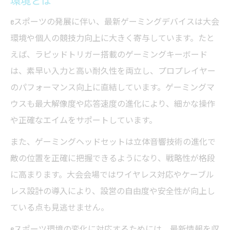
環境とは
厳選した最新ゲーミングデバイスを徹底解説
eスポーツの発展に伴い、最新ゲーミングデバイスは大会
ゲーミングデバイス最新おすすめモデルの
環境や個人の競技力向上に大きく寄与しています。たと
特長解説
えば、ラピッドトリガー搭載のゲーミングキーボード
今注目のゲーミングデバイス一覧から編集
は、素早い入力と高い耐久性を両立し、プロプレイヤー
部が厳選
のパフォーマンス向上に直結しています。ゲーミングマ
ゲーミングデバイス通販サイトで失敗しな
ウスも最大解像度や応答速度の進化により、細かな操作
い選び方
や正確なエイムをサポートしています。
最新ゲーミングデバイスの活用法と体験レ
また、ゲーミングヘッドセットは立体音響技術の進化で
ビュー
敵の位置を正確に把握できるようになり、戦略性が格段
ゲーミングデバイス比較でわかる性能差の
に高まります。大会会場ではワイヤレス対応やケーブル
ポイント
レス設計の導入により、設営の自由度や安全性が向上し
高性能ゲーミングデバイスで快適プレイ環境を
ている点も見逃せません。
実現
eスポーツ環境の変化に対応するためには、最新情報を収