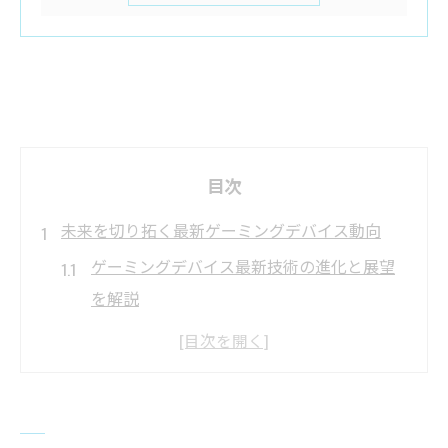
目次
未来を切り拓く最新ゲーミングデバイス動向
ゲーミングデバイス最新技術の進化と展望
を解説
最新ゲーミングデバイスが変えるeスポーツ
環境とは
話題のゲーミングデバイス一覧から見る市
場傾向