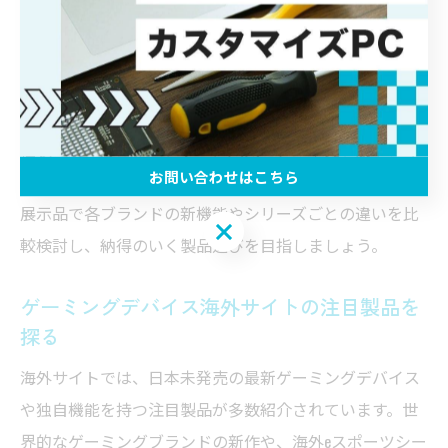
をチェックしておくと良いでしょう。店舗独自のセット
販売やカスタマイズサービスを活用することで、自分だ
けの最適なゲーミング環境を作り上げることが可能で
す。
経験の浅い方は、スタッフに人気モデルや売れ筋ランキ
お問い合わせはこちら
ングを聞いてみるのがおすすめです。上級者の場合は、
展示品で各ブランドの新機能やシリーズごとの違いを比
お問い合わせはこちら
較検討し、納得のいく製品選びを目指しましょう。
ゲーミングデバイス海外サイトの注目製品を
探る
海外サイトでは、日本未発売の最新ゲーミングデバイス
や独自機能を持つ注目製品が多数紹介されています。世
界的なゲーミングブランドの新作や、海外eスポーツシー