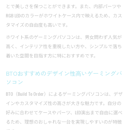
とで美しさを保つことができます。また、内部パーツや
方
RGB LEDのカラーがホワイトケース内で映えるため、カス
カスタマイズで魅せるおしゃれなゲーミン
タマイズの自由度も高いです。
グパソコン
こだわりのBTOおすすめゲーミングパソコン
ホワイト系のゲーミングパソコンは、男女問わず人気が
術
高く、インテリア性を重視したい方や、シンプルで落ち
着いた空間を目指す方に特におすすめです。
ゲーミングパソコンで自分だけのデザイン
を実現
BTOおすすめのデザイン性高いゲーミングパ
デスク映えするゲーミングパソコンの選択肢
ソコン
デスク映え重視のゲーミングパソコン選定
BTO（Build To Order）によるゲーミングパソコンは、デザ
術
インやカスタマイズ性の高さが大きな魅力です。自分の
おしゃれなゲーミングパソコンの置き方ア
好みに合わせてケースやパーツ、LED演出まで自由に選べ
イデア
るため、理想のおしゃれな一台を実現しやすいのが特徴
ゲーミングパソコンと周辺機器の色統一コ