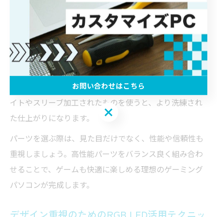
しい内部を演出できます。
たとえば、ホワイト系のグラフィックボードや、発光す
るメモリモジュールを選ぶことで、ガラスパネル越しに
華やかな印象を与えられます。また、水冷クーラーや電
源ユニットもデザイン性の高いモデルが多く、全体のト
お問い合わせはこちら
ーンを合わせやすいのが特徴です。SSDやケーブルもホワ
イトやスリーブ加工されたものを使うと、より洗練され
お問い合わせはこちら
た仕上がりになります。
パーツを選ぶ際は、見た目だけでなく、性能や信頼性も
重視しましょう。高性能パーツをバランス良く組み合わ
せることで、ゲームも快適に楽しめる理想のゲーミング
パソコンが完成します。
デザイン重視のためのRGB LED活用テクニッ