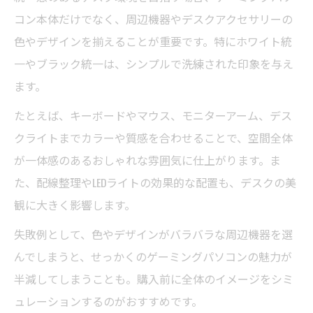
る工夫
コン本体だけでなく、周辺機器やデスクアクセサリーの
デザイン重視の自作ゲーミングパソコンの
色やデザインを揃えることが重要です。特にホワイト統
魅力
一やブラック統一は、シンプルで洗練された印象を与え
ます。
たとえば、キーボードやマウス、モニターアーム、デス
クライトまでカラーや質感を合わせることで、空間全体
が一体感のあるおしゃれな雰囲気に仕上がります。ま
た、配線整理やLEDライトの効果的な配置も、デスクの美
観に大きく影響します。
失敗例として、色やデザインがバラバラな周辺機器を選
んでしまうと、せっかくのゲーミングパソコンの魅力が
半減してしまうことも。購入前に全体のイメージをシミ
ュレーションするのがおすすめです。