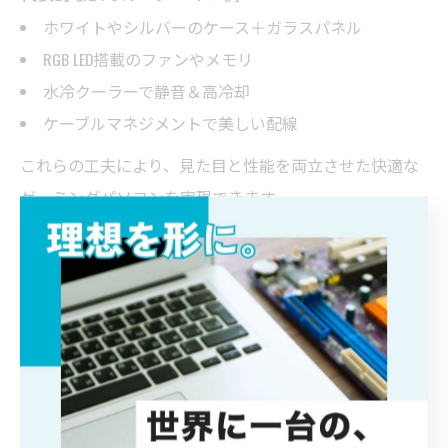
ホワイトやシルバーのケース＋ガラスパネル
RGB LED搭載のファンやメモリ
水冷クーラーで静音＆高冷却
ケーブルマネジメントで美しい配線
これらの工夫により、見た目と性能を両立させた快適な
ゲーミングパソコンを実現できます。
おしゃれなゲーミングパソコンの内部パーツ
選び
内部パーツの選定は、おしゃれなゲーミングパソコン作
りに欠かせません。まず注目したいのは、メモリやグラ
フィックボードのデザインです。最近は、RGB LED内蔵や
ホワイトカラーのパーツが増えており、統一感のある美