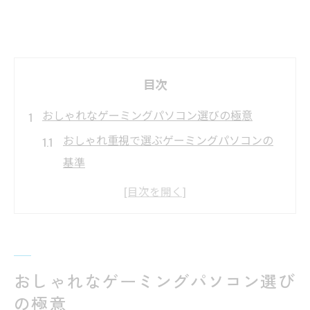
目次
おしゃれなゲーミングパソコン選びの極意
おしゃれ重視で選ぶゲーミングパソコンの
基準
ホワイト系ゲーミングパソコンの魅力と特
徴
BTOおすすめのデザイン性高いゲーミングパ
ソコン
おしゃれなゲーミングパソコン選び
ゲーミングパソコンで叶える統一感あるデ
の極意
スク