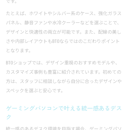
です。
ツ
たとえば、ホワイトやシルバー系のケース、強化ガラス
ホワイト系ゲーミングパソコンで洗練され
パネル、静音ファンや水冷クーラーなどを選ぶことで、
た空間
デザインと快適性の両立が可能です。また、配線の美し
ゲーミングパソコンのデザイン重視ポイン
さや内部レイアウトもBTOならではのこだわりポイント
ト整理
となります。
自分らしさを反映するカスタマイズ術とは
BTOショップでは、デザイン重視のおすすめモデルや、
ゲーミングパソコンで実現するカスタマイ
カスタマイズ事例も豊富に紹介されています。初めての
ズ例
方は、スタッフに相談しながら自分に合ったデザインや
自分らしさを引き出すおしゃれなカラー選
スペックを選ぶと安心です。
択術
BTOおすすめパーツで個性あふれるゲーミン
ゲーミングパソコンで叶える統一感あるデス
グパソコン
ク
ゲーミングパソコンのカスタマイズで映え
統一感のあるデスク環境を目指す場合、ゲーミングパソ