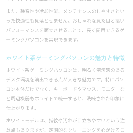
ゲーミングパソコンで白統一するインテリ
また、静音性や冷却性能、メンテナンスのしやすさとい
ア術
った快適性も見落とせません。おしゃれな見た目と高い
白系ゲーミングパソコンのおすすめポイン
パフォーマンスを両立させることで、長く愛用できるゲ
ト
ーミングパソコンを実現できます。
清潔感あるデスクに映えるゲーミングパソ
ホワイト系ゲーミングパソコンの魅力と特徴
コン
パソコン白ゲーミングで上品な空間づくり
ホワイト系ゲーミングパソコンは、明るく清潔感のある
白系デザインのゲーミングパソコンの選択
デスク環境を演出できる点が大きな魅力です。特にパソ
肢
コン本体だけでなく、キーボードやマウス、モニターな
ど周辺機器もホワイトで統一すると、洗練された印象に
こだわり派が選ぶゲーミングパソコンの美学
仕上がります。
ゲーミングパソコンで叶える個性的な美学
の追求
ホワイトモデルは、指紋や汚れが目立ちやすいという注
意点もありますが、定期的なクリーニングを心がけるこ
デザイン重視のゲーミングパソコンの選び