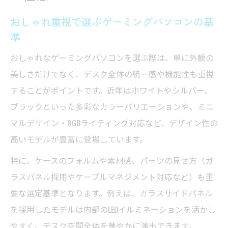
かわいい系デザインのゲーミングパソコン
おしゃれ重視で選ぶゲーミングパソコンの基
活用術
準
デザイン重視で快適ゲーミングを楽しむ方法
おしゃれなゲーミングパソコンを選ぶ際は、単に外観の
デザイン性とゲーミングパソコンの快適さ
美しさだけでなく、デスク全体の統一感や機能性も重視
の両立
することがポイントです。近年はホワイトやシルバー、
ゲーミングパソコンの外観がゲーム体験に
ブラックといった多彩なカラーバリエーションや、ミニ
与える影響
マルデザイン・RGBライティング対応など、デザイン性の
ゲーミングパソコンのBTOおすすめ構成とは
高いモデルが豊富に登場しています。
おしゃれなゲーミングパソコンの内部パー
特に、ケースのフォルムや素材感、パーツの見せ方（ガ
ツ選び
ラスパネル採用やケーブルマネジメント対応など）も重
デザイン重視のためのRGB LED活用テクニッ
要な選定基準となります。例えば、ガラスサイドパネル
ク
を採用したモデルは内部のLEDイルミネーションを活かし
白系ゲーミングパソコンで空間を彩る秘訣
やすく、デスク空間全体を華やかに演出できます。