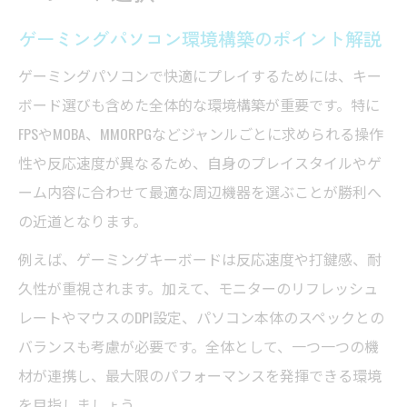
とは
ゲーミングパソコン環境構築のポイント解説
ゲーミングパソコンと快適な操作感の相性
ゲーミングパソコンで快適にプレイするためには、キー
FPSに最適なゲーミングパソコン用キーボード解
ボード選びも含めた全体的な環境構築が重要です。特に
説
FPSやMOBA、MMORPGなどジャンルごとに求められる操作
FPSプレイヤーが選ぶゲーミングパソコン用
性や反応速度が異なるため、自身のプレイスタイルやゲ
キーボード
ーム内容に合わせて最適な周辺機器を選ぶことが勝利へ
ゲーミングパソコンでFPSが有利になる機能
の近道となります。
とは
例えば、ゲーミングキーボードは反応速度や打鍵感、耐
速攻型ゲーミングパソコンキーボードの特
久性が重視されます。加えて、モニターのリフレッシュ
徴比較
レートやマウスのDPI設定、パソコン本体のスペックとの
ゲーミングパソコン×FPSで押さえたい配列の
バランスも考慮が必要です。全体として、一つ一つの機
選び方
材が連携し、最大限のパフォーマンスを発揮できる環境
ゲーミングパソコン活用のためのFPS向け設
を目指しましょう。