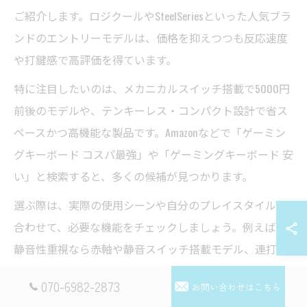
ご紹介します。ロジクールやSteelSeriesといった人気ブラ
ンドのエントリーモデルは、価格を抑えつつも反応速度
や打鍵感で高評価を得ています。
特に注目したいのは、メカニカルスイッチ搭載で5000円
前後のモデルや、テンキーレス・コンパクト設計で省ス
ペースかつ高機能な製品です。Amazonなどで「ゲーミン
グキーボード コスパ最強」や「ゲーミングキーボード 安
い」と検索すると、多くの候補が見つかります。
選ぶ際は、実際の使用シーンや自分のプレイスタイルに
合わせて、必要な機能をチェックしましょう。例えば、
静音性重視なら赤軸や静音スイッチ搭載モデル、連打や
反応速度を重視するなら青軸や銀軸モデルも選択肢とな
070-6982-2873
お問い合わせはこちら
ります。