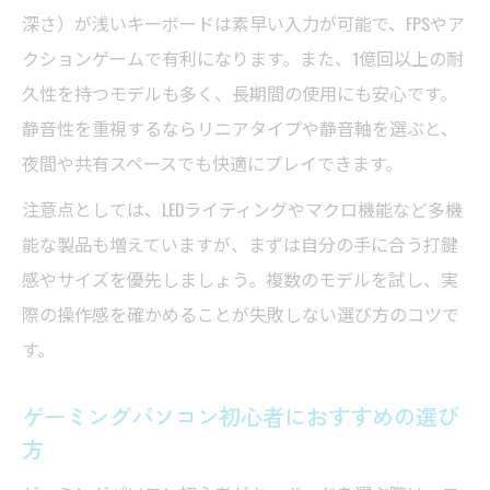
コスパで選ぶゲーミングパソコン用キーボード
深さ）が浅いキーボードは素早い入力が可能で、FPSやア
最新事情
クションゲームで有利になります。また、1億回以上の耐
コスパ重視のゲーミングパソコンキーボー
久性を持つモデルも多く、長期間の使用にも安心です。
ド選び
静音性を重視するならリニアタイプや静音軸を選ぶと、
夜間や共有スペースでも快適にプレイできます。
ゲーミングパソコンで安い製品の実力を検
証
注意点としては、LEDライティングやマクロ機能など多機
ゲーミングパソコン×コスパ最強製品の特徴
能な製品も増えていますが、まずは自分の手に合う打鍵
解説
感やサイズを優先しましょう。複数のモデルを試し、実
ゲーミングパソコン初心者に向けたコスパ
際の操作感を確かめることが失敗しない選び方のコツで
比較
す。
ゲーミングパソコン用おすすめコスパモデ
ゲーミングパソコン初心者におすすめの選び
ル紹介
方
自分に合うキーボード探しで快適なゲーミング