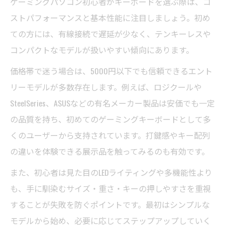
ゲーミングパソコン初心者がキーボードを選ぶ際は、コ
パソコン生活
ストパフォーマンスと基本性能に注目しましょう。初め
ゲーミングパソコンに合うキーボードタイ
ての方には、有線接続で遅延が少なく、テンキーレスや
プの選定
コンパクトなモデルが扱いやすい傾向にあります。
ゲーミングパソコンと相性の良い快適な打
価格帯で迷う場合は、5000円以下でも信頼できるエント
鍵感
リーモデルが多数存在します。例えば、ロジクールや
ゲーミングパソコンでのプレイスタイル別
SteelSeries、ASUSなどの有名メーカー製品は安価でも一定
選び方
の品質を持ち、初めてのゲーミングキーボードとして多
ゲーミングパソコン初心者向けキーボード
くのユーザーから支持されています。打鍵感やキー配列
の特徴
の違いを体験できる展示品を触ってみるのも有効です。
ゲーミングパソコンと迷わない選び方のコ
また、初心者は見た目のLEDライティングや多機能性より
ツ
も、手に馴染むサイズ・重さ・キーの押しやすさを重視
有線か無線か迷うならゲーミングパソコンで実
することが失敗を防ぐポイントです。最初はシンプルな
感しよう
モデルから始め、必要に応じてステップアップしていく