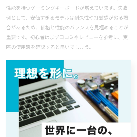
性能を持つゲーミングキーボードが増えています。失敗
例として、安価すぎるモデルは耐久性や打鍵感が劣る場
合があるため、価格と性能のバランスを見極めることが
重要です。初心者はまず口コミやレビューを参考に、実
際の使用感を確認すると良いでしょう。
ゲーミングパソコン×FPSで押さえたい配列
の選び方
ゲーミングパソコン用キーボードを選ぶ際、配列の選択
も重要なポイントです。日本語配列と英語配列、それぞ
れのメリット・デメリットを理解し、自分の操作性や慣
れに合わせて選びましょう。FPSプレイヤーにはシンプル
な英語配列やテンキーレスが人気です。