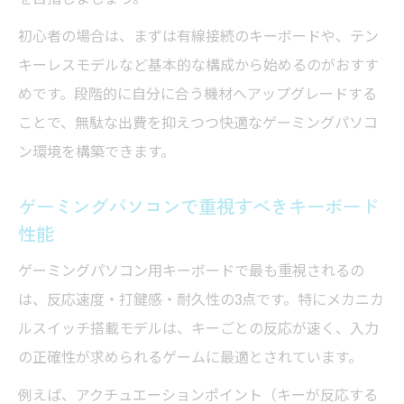
定術
初心者の場合は、まずは有線接続のキーボードや、テン
高速入力を支えるキーボード選びとゲーミング
キーレスモデルなど基本的な構成から始めるのがおすす
パソコン活用術
めです。段階的に自分に合う機材へアップグレードする
高速入力対応のゲーミングパソコン用キー
ことで、無駄な出費を抑えつつ快適なゲーミングパソコ
ボード選定
ン環境を構築できます。
ゲーミングパソコン×高速タイピングを実現
する技術
ゲーミングパソコンで重視すべきキーボード
性能
ゲーミングパソコンでの反応速度強化のポ
イント
ゲーミングパソコン用キーボードで最も重視されるの
ゲーミングパソコンに最適なスイッチタイ
は、反応速度・打鍵感・耐久性の3点です。特にメカニカ
プ活用法
ルスイッチ搭載モデルは、キーごとの反応が速く、入力
ゲーミングパソコンと打鍵感のバランスを
の正確性が求められるゲームに最適とされています。
考える
例えば、アクチュエーションポイント（キーが反応する