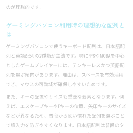
有線と無線ゲーミングパソコン用キーボー
のが理想的です。
ドの違い
ゲーミングパソコンで体感する有線・無線
ゲーミングパソコン利用時の理想的な配列と
の利便性
は
ゲーミングパソコン利用時の遅延と安定性
ゲーミングパソコンで使うキーボード配列は、日本語配
比較
列と英語配列の2種類が主流です。特にFPSやMOBAを中心
ゲーミングパソコン用キーボードで選ぶ最
としたゲームプレイヤーには、テンキーレスかつ英語配
適な接続
列を選ぶ傾向があります。理由は、スペースを有効活用
ゲーミングパソコン初心者が迷うポイント
でき、マウスの可動域が確保しやすいためです。
解説
また、キーの配置やサイズも重要な要素となります。例
えば、エスケープキーやFキーの位置、矢印キーのサイズ
などが異なるため、普段から使い慣れた配列を選ぶこと
で誤入力を防ぎやすくなります。日本語配列は普段のタ