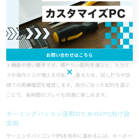
テンキーレスモデルは、マウスの可動域が広がるため、
エイムやキャラクター操作がしやすくなります。また、
キーの配置がコンパクトなミニキーボードも、デスクス
ペースを有効活用できるためおすすめです。キーキャッ
プの形状や高さも、指の動きやすさに影響します。
配列選びで注意したいのは、普段のタイピングやチャッ
お問い合わせはこちら
ト機能の使い勝手です。慣れない配列を選ぶと、入力ミ
お問い合わせはこちら
スや操作ミスが増える可能性があるため、試し打ちや店
頭での実機確認を推奨します。自分に合った配列を選ぶ
ことで、長時間のプレイも快適に楽しめます。
ゲーミングパソコン活用のためのFPS向け設
定術
ゲーミングパソコンでFPSを有利に進めるには、キーボー