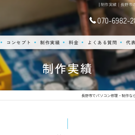
| 制作実績｜長野市
070-6982-2
コンセプト
制作実績
料金
よくある質問
代
制作実績
長野市でパソコン修理・制作なら