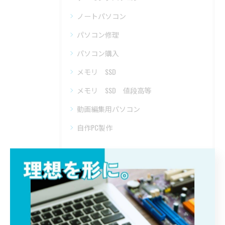
ノートパソコン
パソコン修理
パソコン購入
メモリ SSD
メモリ SSD 値段高等
動画編集用パソコン
自作PC製作
最近の投稿
Recent Posts
2026/07/29